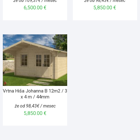
že od 109,37€ / mesec
že od 98,43€ / mesec
6,500.00
€
5,850.00
€
Vrtna Hiša Johanna B 12m2 / 3
x 4 m / 44mm
že od 98,43€ / mesec
5,850.00
€