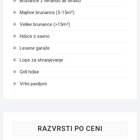
Brunarice z verando ali teraso
Majhne brunarice (5-15m²)
Velike brunarice (>15m²)
Hišice s savno
Lesene garaže
Lope za shranjevanje
Grill hiške
Vrtni paviljoni
RAZVRSTI PO CENI