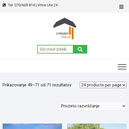
Skip
Tel: 070/609 814 | Vrtne Ute 24
Top
to
Men
content
Išči:
Prikazovanje 49–71 od 71 rezultatov