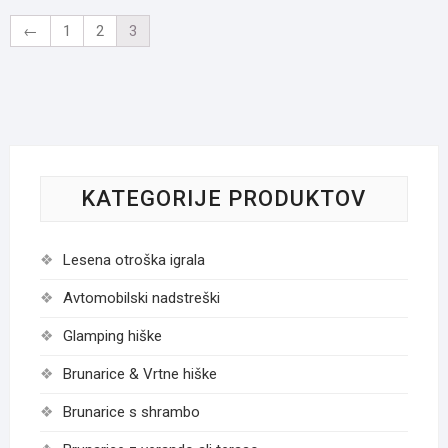
←
1
2
3
KATEGORIJE PRODUKTOV
Lesena otroška igrala
Avtomobilski nadstreški
Glamping hiške
Brunarice & Vrtne hiške
Brunarice s shrambo