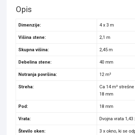
Opis
Dimenzije:
4 x 3 m
Višina stene:
2,1 m
Skupna višina:
2,45 m
Debelina stene:
40 mm
Notranja površina:
12 m²
Streha:
Ca 14 m² strešne p
18 mm
Pod:
18 mm
Vrata:
Dvojna vrata 1,43 
Število oken:
3 x okno, ki se od