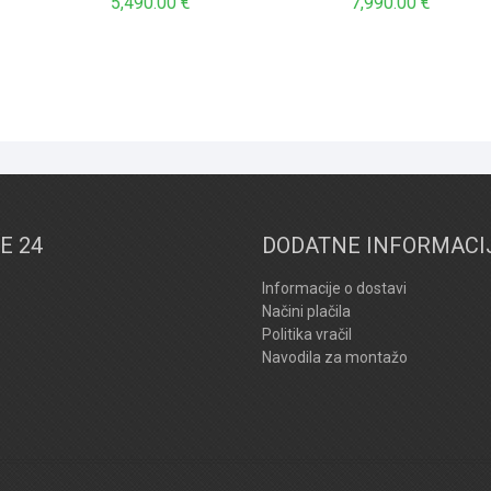
5,490.00
€
7,990.00
€
E 24
DODATNE INFORMACI
Informacije o dostavi
Načini plačila
Politika vračil
Navodila za montažo