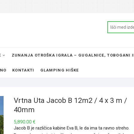
E
ZUNANJA OTROŠKA IGRALA – GUGALNICE, TOBOGANI I
VNO
KONTAKTI
GLAMPING HIŠKE
Vrtna Uta Jacob B 12m2 / 4 x 3 m /
40mm
5,890.00
€
Jacob B je različica kabine Eva B, le da ima ta ravno streho.