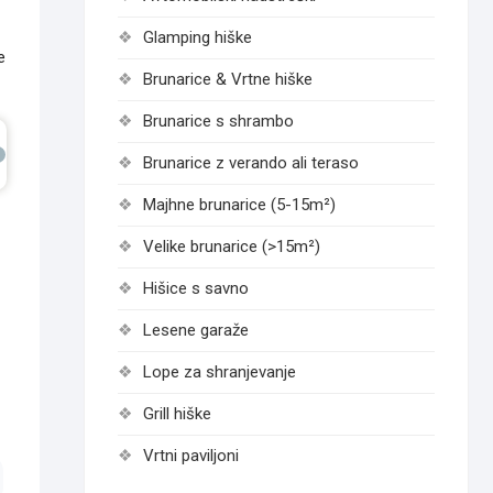
Glamping hiške
e
Brunarice & Vrtne hiške
Brunarice s shrambo
Brunarice z verando ali teraso
Majhne brunarice (5-15m²)
Velike brunarice (>15m²)
Hišice s savno
Lesene garaže
Lope za shranjevanje
Grill hiške
Vrtni paviljoni