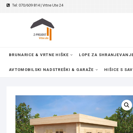
Skip
Tel: 070/609 814 | Vrtne Ute 24
to
content
BRUNARICE & VRTNE HIŠKE
LOPE ZA SHRANJEVANJ
AVTOMOBILSKI NADSTREŠKI & GARAŽE
HIŠICE S SA