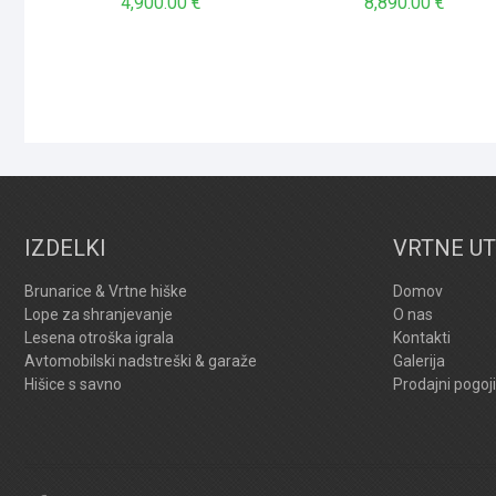
4,900.00
€
8,890.00
€
IZDELKI
VRTNE UT
Brunarice & Vrtne hiške
Domov
Lope za shranjevanje
O nas
Lesena otroška igrala
Kontakti
Avtomobilski nadstreški & garaže
Galerija
Hišice s savno
Prodajni pogoji