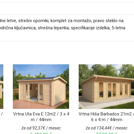
ne letve, strešni oporniki, komplet za montažo, pravo steklo na
lindrična ključavnica, strešna lepenka, specifikacije izdelka, 5-letna
 /
Vrtna Uta Eva E 12m2 / 3 x 4
Vrtna Hiša Barbados 21m2 
m / 44mm
6 x 4 m / 44mm
že od 92,37€ / mesec
že od 134,44€ / mesec