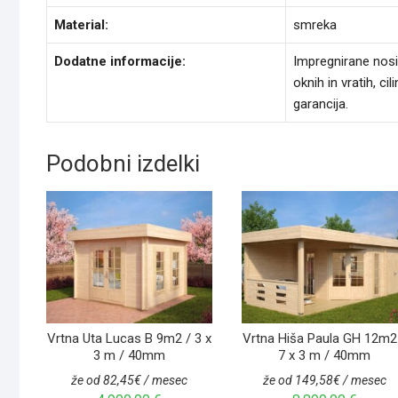
Material:
smreka
Dodatne informacije:
Impregnirane nosil
oknih in vratih, ci
garancija.
Podobni izdelki
Vrtna Uta Lucas B 9m2 / 3 x
Vrtna Hiša Paula GH 12m2
3 m / 40mm
7 x 3 m / 40mm
že od 82,45€ / mesec
že od 149,58€ / mesec