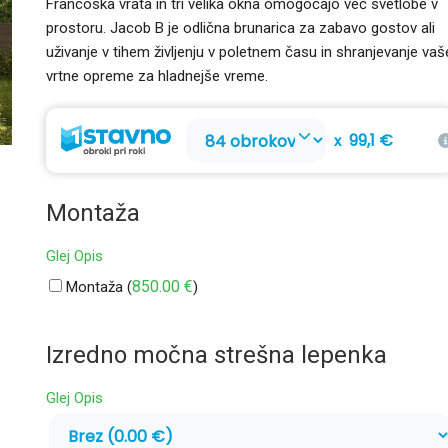
Francoska vrata in tri velika okna omogočajo več svetlobe v
prostoru. Jacob B je odlična brunarica za zabavo gostov ali
uživanje v tihem življenju v poletnem času in shranjevanje vaš
vrtne opreme za hladnejše vreme.
99,1 €
x
Montaža
Glej Opis
850.00
€
Montaža (
)
Izredno močna strešna lepenka
Glej Opis