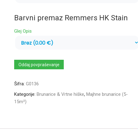
Barvni premaz Remmers HK Stain
Glej Opis
Oddaj povpraševanje
Šifra:
G0136
Kategorije:
Brunarice & Vrtne hiške
,
Majhne brunarice (5-
15m²)