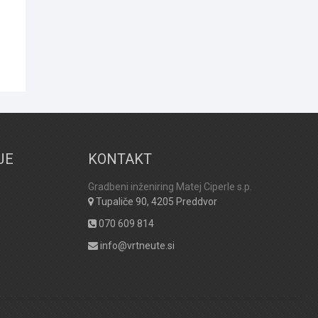
JE
KONTAKT
Gradbeni inženiring Matej Ciperle s.p.
Tupaliče 90, 4205 Preddvor
070 609 814
info@vrtneute.si