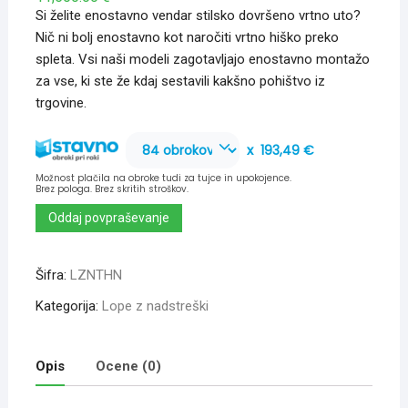
Si želite enostavno vendar stilsko dovršeno vrtno uto?
Nič ni bolj enostavno kot naročiti vrtno hiško preko
spleta. Vsi naši modeli zagotavljajo enostavno montažo
za vse, ki ste že kdaj sestavili kakšno pohištvo iz
trgovine.
x
193,49 €
Možnost plačila na obroke tudi za tujce in upokojence.
Brez pologa. Brez skritih stroškov.
Oddaj povpraševanje
Šifra:
LZNTHN
Kategorija:
Lope z nadstreški
Opis
Ocene (0)