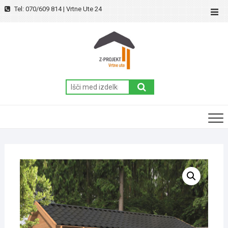
Skip
Tel: 070/609 814 | Vrtne Ute 24
Top
to
Men
content
Išči: