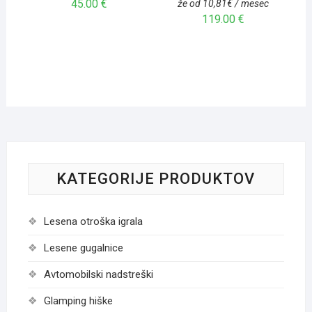
45.00
€
že od 10,81€ / mesec
119.00
€
KATEGORIJE PRODUKTOV
Lesena otroška igrala
Lesene gugalnice
Avtomobilski nadstreški
Glamping hiške