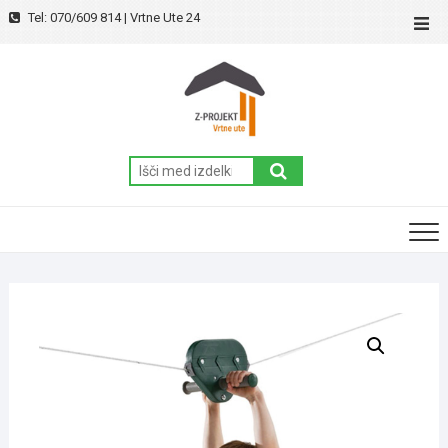
Skip
Tel: 070/609 814 | Vrtne Ute 24
Top
to
Men
content
Išči: