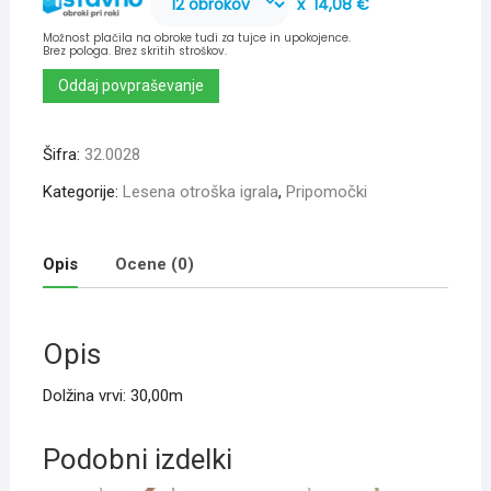
x
14,08 €
Možnost plačila na obroke tudi za tujce in upokojence.
Brez pologa. Brez skritih stroškov.
Oddaj povpraševanje
Šifra:
32.0028
Kategorije:
Lesena otroška igrala
,
Pripomočki
Opis
Ocene (0)
Opis
Dolžina vrvi: 30,00m
Podobni izdelki